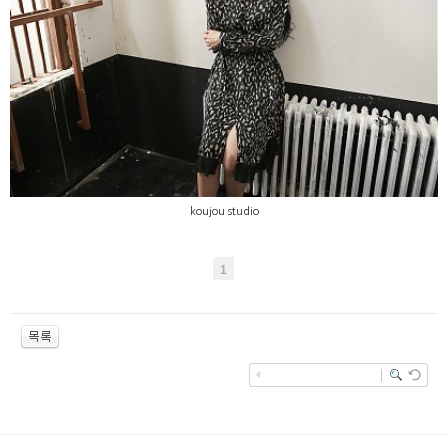
koujou studio
koujou studio
1
enFree