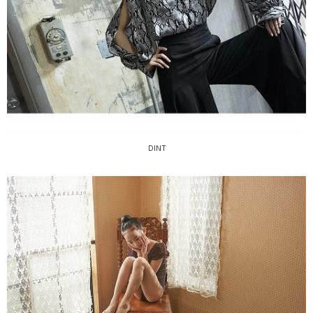
DINT
DINT
koujou studio