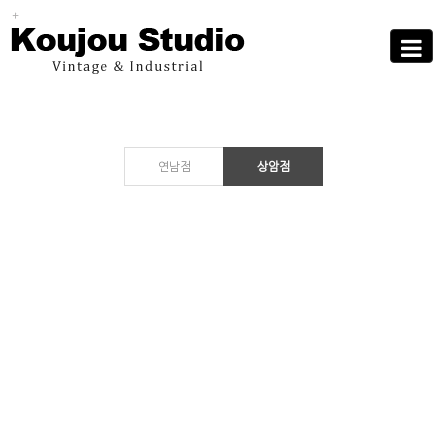
Sub
Promotion
Toggle
navigati
연남점
상암점