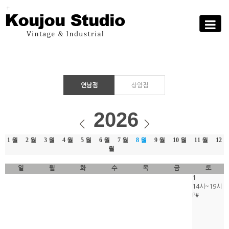
Sub
Promotion
Toggle
navigati
연남점
상암점
2026
1 월
2 월
3 월
4 월
5 월
6 월
7 월
8 월
9 월
10 월
11 월
12
월
일
월
화
수
목
금
토
1
14시~19시
P#