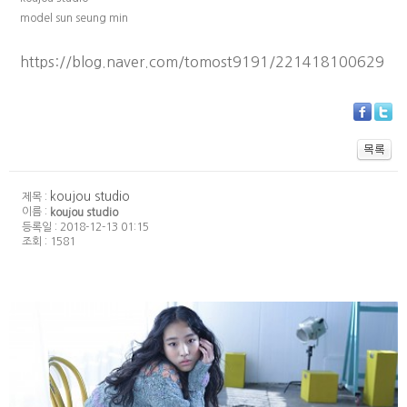
model sun seung min
https://blog.naver.com/tomost9191/221418100629
koujou studio
제목 :
이름 :
koujou studio
등록일 : 2018-12-13 01:15
조회 : 1581