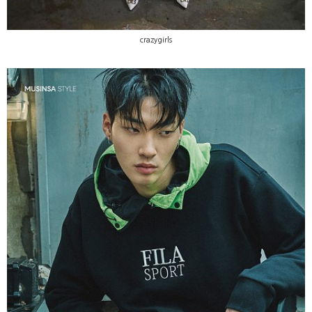
crazygirls
MUSINSA