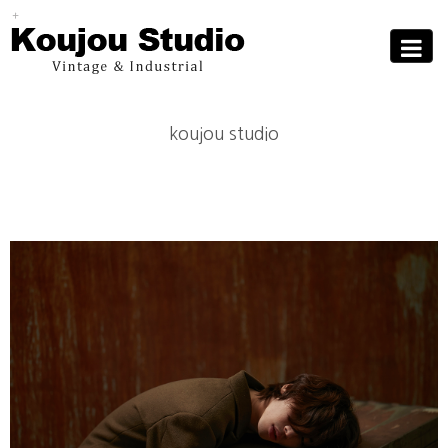
Sub
Promotion
Toggle
navigati
koujou studio