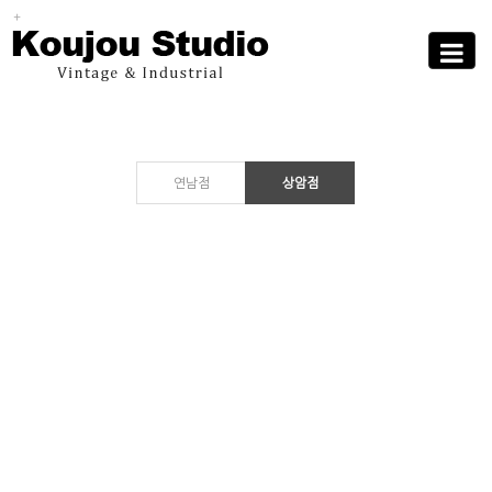
Sub
Promotion
Toggle
navigati
연남점
상암점